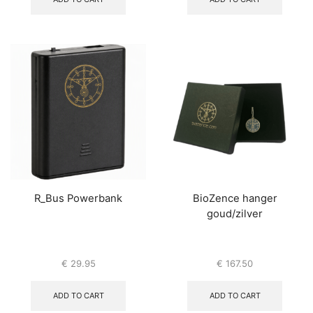
R_Bus Powerbank
BioZence hanger
goud/zilver
€
29.95
€
167.50
ADD TO CART
ADD TO CART