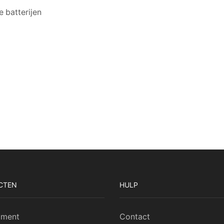
 batterijen
CTEN
HULP
iment
Contact