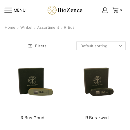
MENU
0
Home
Winkel
Assortiment
R_Bus
Filters
R.Bus Goud
R.Bus zwart