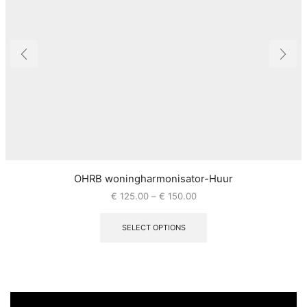
OHRB woningharmonisator-Huur
€
125.00
–
€
150.00
SELECT OPTIONS