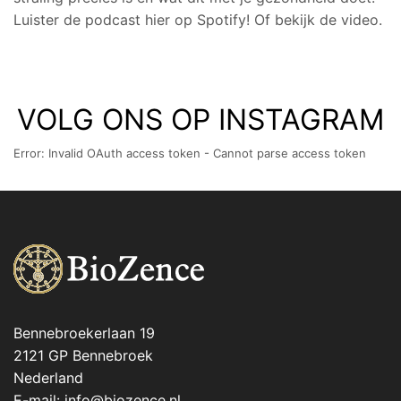
Luister de podcast hier op Spotify! Of bekijk de video.
VOLG ONS OP INSTAGRAM
Error: Invalid OAuth access token - Cannot parse access token
Bennebroekerlaan 19
2121 GP Bennebroek
Nederland
E-mail: info@biozence.nl