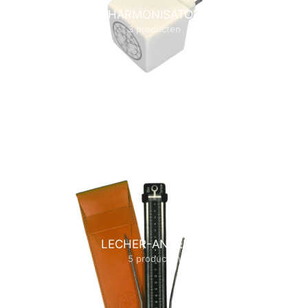
HARMONISATOR
3 producten
LECHER-ANTENNE
5 producten